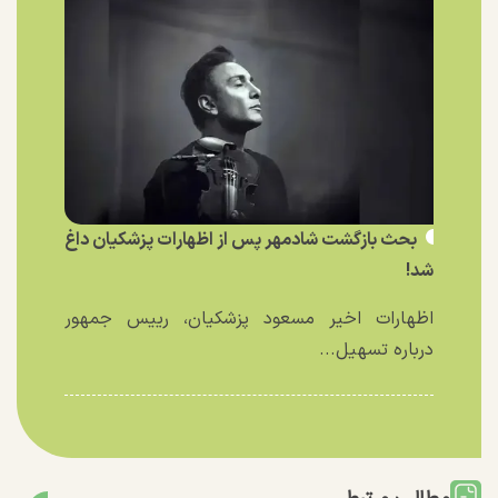
بحث بازگشت شادمهر پس از اظهارات پزشکیان داغ
شد!
اظهارات اخیر مسعود پزشکیان، رییس جمهور
درباره تسهیل...