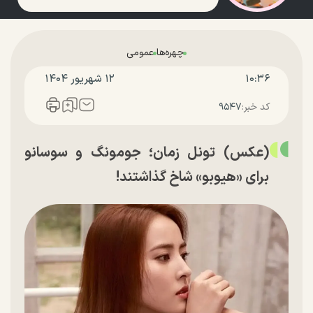
چهره‌ها
عمومی
۱۰:۳۶
۱۲ شهريور ۱۴۰۴
کد خبر:
۹۵۴۷
(عکس) تونل زمان؛ جومونگ و سوسانو
برای «هیوبو» شاخ گذاشتند!