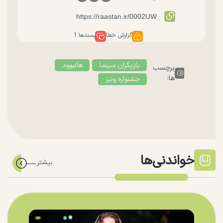
گزارش خطا
پسندها:
1
بازیگران سینما
هالیوود
برچسب
ها:
جشنواره ونیز
خواندنی‌ها