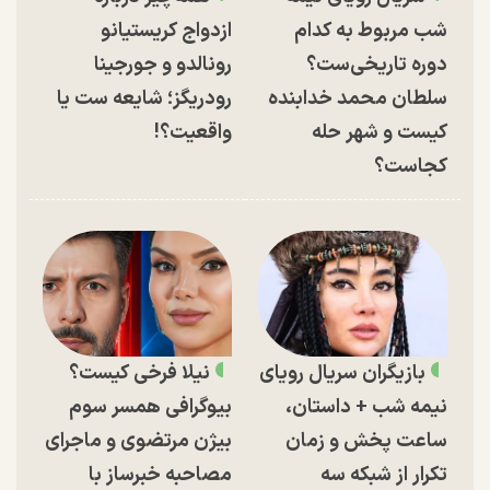
شب مربوط به کدام
ازدواج کریستیانو
دوره تاریخی‌ست؟
رونالدو و جورجینا
سلطان محمد خدابنده
رودریگز؛ شایعه ست یا
کیست و شهر حله
واقعیت؟!
کجاست؟
بازیگران سریال رویای
نیلا فرخی کیست؟
نیمه شب + داستان،
بیوگرافی همسر سوم
ساعت پخش و زمان
بیژن مرتضوی و ماجرای
تکرار از شبکه سه
مصاحبه خبرساز با