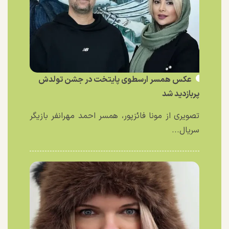
عکس همسر ارسطوی پایتخت در جشن تولدش
پربازدید شد
تصویری از مونا فائزپور، همسر احمد مهرانفر بازیگر
سریال...