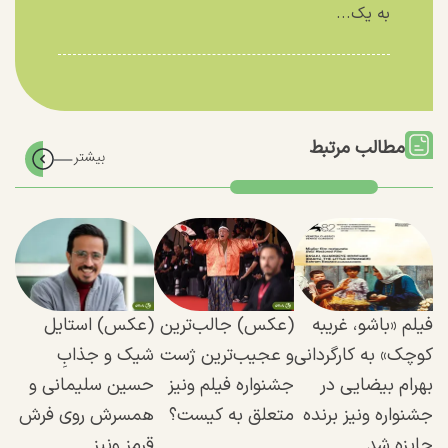
به یک...
مطالب مرتبط
فیلم «باشو، غریبه
(عکس) جالب‌ترین
(عکس) استایل
کوچک» به کارگردانی
و عجیب‌ترین ژست
شیک و جذابِ
بهرام بیضایی در
جشنواره فیلم ونیز
حسین سلیمانی و
جشنواره ونیز برنده
متعلق به کیست؟
همسرش روی فرش
جایزه شد
قرمز ونیز