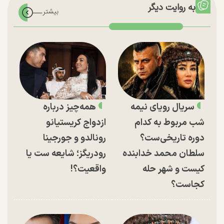
به روایت دیگر
سریال رویای نیمه
همه‌چیز درباره
شب مربوط به کدام
ازدواج کریستیانو
دوره تاریخی‌ست؟
رونالدو و جورجینا
سلطان محمد خدابنده
رودریگز؛ شایعه ست یا
کیست و شهر حله
واقعیت؟!
کجاست؟