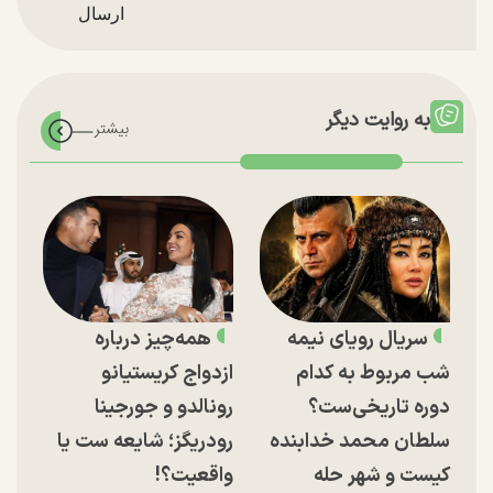
به روایت دیگر
سریال رویای نیمه
همه‌چیز درباره
شب مربوط به کدام
ازدواج کریستیانو
دوره تاریخی‌ست؟
رونالدو و جورجینا
سلطان محمد خدابنده
رودریگز؛ شایعه ست یا
کیست و شهر حله
واقعیت؟!