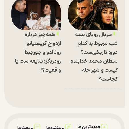
سریال رویای نیمه
همه‌چیز درباره
شب مربوط به کدام
ازدواج کریستیانو
دوره تاریخی‌ست؟
رونالدو و جورجینا
سلطان محمد خدابنده
رودریگز؛ شایعه ست یا
کیست و شهر حله
واقعیت؟!
کجاست؟
جدیدترین‌ها
پربیننده‌ها
پربحث‌ها