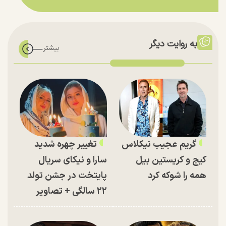
به روایت دیگر
گریم عجیب نیکلاس
تغییر چهره شدید
کیج و کریستین بیل
سارا و نیکای سریال
همه را شوکه کرد
پایتخت در جشن تولد
۲۲ سالگی + تصاویر