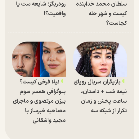
سلطان محمد خدابنده
رودریگز؛ شایعه ست یا
کیست و شهر حله
واقعیت؟!
کجاست؟
بازیگران سریال رویای
نیلا فرخی کیست؟
نیمه شب + داستان،
بیوگرافی همسر سوم
ساعت پخش و زمان
بیژن مرتضوی و ماجرای
تکرار از شبکه سه
مصاحبه خبرساز با
مجید واشقانی