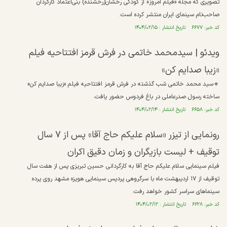
‎تصویری که مجله «فیلم امروز» از کودکی رخشان(رخشنده) بنی‌اعتماد کارگردان
صاحب‌نام سینمای ایران منتشر کرده است.
کد خبر: ۶۶۷۷ تاریخ انتشار : ۱۴۰۴/۰۲/۱۵
ویدئو | سیدمحمد خاتمی در فرش قرمز افتتاحیه فیلم
«زیبا صدایم کن»
🔹سید محمد خاتمی شب گذشته در فرش قرمز افتتاحیه فیلم «زیبا صدایم کن»
ساخته رسول صدرعاملی در باغ فردوس حضور یافت.
کد خبر: ۶۶۵۸ تاریخ انتشار : ۱۴۰۴/۰۲/۱۴
رونمایی از تیزر «سلام علیکم حاج آقا» پس از ۷ سال
توقیف + لیست بازیگران و زمان دقیق اکران
فیلم سینمایی سلام علیکم حاج آقا به کارگردانی حسین تبریزی پس از هفت سال
توقیف از ۱۷ اردیبهشت ماه با سرگروهی پردیس سینمایی هویزه مشهد روی پرده
سینماهای سراسر کشور خواهد رفت.
کد خبر: ۶۶۲۸ تاریخ انتشار : ۱۴۰۴/۰۲/۱۲