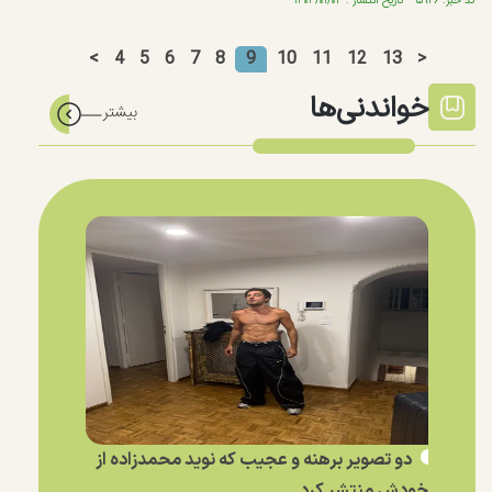
کد خبر: ۵۹۲۶ تاریخ انتشار : ۱۴۰۴/۰۱/۰۳
<
4
5
6
7
8
9
10
11
12
13
>
خواندنی‌ها
دو تصویر برهنه و عجیب که نوید محمدزاده از
خودش منتشر کرد