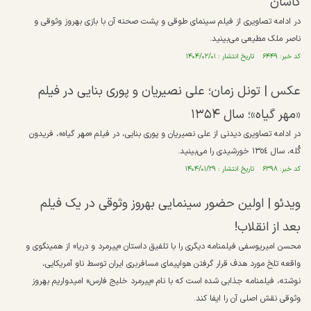
کاشان
در ادامه تصاویری از فیلم سینمای طوقی و پشت صحنه آن با بازی بهروز وثوقی و
ناصر ملک مطیعی می‌بینید.
کد خبر: ۶۴۴۹ تاریخ انتشار : ۱۴۰۴/۰۲/۰۱
عکس | تونل زمان؛ علی نصیریان و پوری بنایی در فیلم
«مهر گیاه»؛ سال ۱۳۵۴
در ادامه تصاویری دیدنی از علی نصیریان و پوری بنایی، در فیلم «مهر گیاه»، فريدون
گُله، سال ١٣٥٤ خورشیدی را می‌بینید.
کد خبر: ۶۳۹۸ تاریخ انتشار : ۱۴۰۴/۰۱/۲۹
ویدئو |‌ اولین حضور سینمایی بهروز وثوقی در یک فیلم
بعد از انقلاب!
محسن امیریوسفی فیلمنامه دیگری را با تلفیق داستان «پیرمرد و دریا» از همینگوی و
واقعه تلخ مورد هدف قرار گرفتن هواپیمای مسافربری ایران توسط ناو آمریکایی،
نوشته، فیلمنامه جذابی شده است که با نام «پیرمرد خلیج فارس» امیدواریم بهروز
وثوقی نقش اصلی آن را ایفا کند.