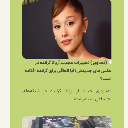
(تصاویر) تغییرات عجیب آریانا گرانده در
عکس‌های جدیدش؛ آیا اتفاقی برای گرانده افتاده
است؟
تصاویری جدید از آریانا گرانده در شبکه‌های
اجتماعی منتشرشده...