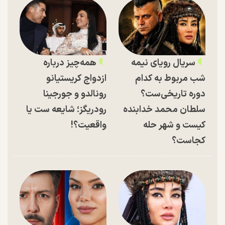
سریال رویای نیمه
همه‌چیز درباره
شب مربوط به کدام
ازدواج کریستیانو
دوره تاریخی‌ست؟
رونالدو و جورجینا
سلطان محمد خدابنده
رودریگز؛ شایعه ست یا
کیست و شهر حله
واقعیت؟!
کجاست؟