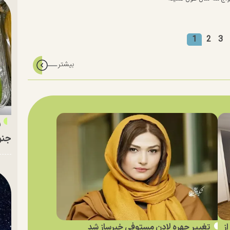
1
2
3
ر
جنو
ز
تغییر چهره لادن مستوفی خبرساز شد