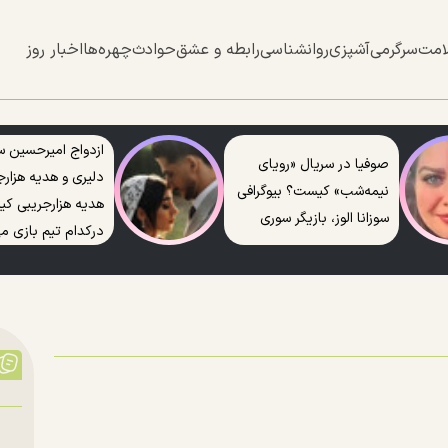
امت
سرگرمی
آشپزی
روانشناسی
رابطه و عشق
حوادث
چهره‌ها
اخبار روز
ازدواج امیرحسین س
صوفیا در سریال «رویای
دلیری و هدیه هزارج
نیمه‌شب» کیست؟ بیوگرافی
هدیه هزارجریبی ک
سوزانا الوز، بازیگر سوری
درکدام تیم بازی می