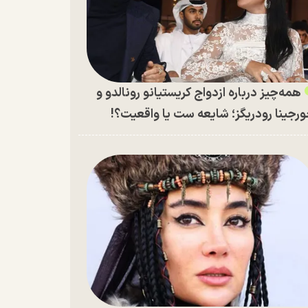
همه‌چیز درباره ازدواج کریستیانو رونالدو و
رجینا رودریگز؛ شایعه ست یا واقعیت؟!