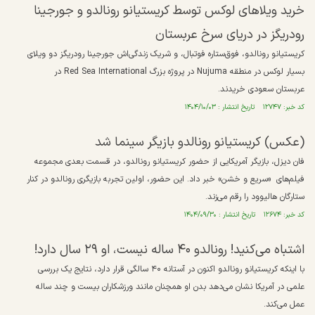
خرید ویلا‌های لوکس توسط کریستیانو رونالدو و جورجینا
رودریگز در دریای سرخ عربستان
کریستیانو رونالدو، فوق‌ستاره فوتبال، و شریک زندگی‌اش جورجینا رودریگز دو ویلای
بسیار لوکس در منطقه Nujuma در پروژه بزرگ Red Sea International در
عربستان سعودی خریدند.
کد خبر: ۱۲۷۴۷ تاریخ انتشار : ۱۴۰۴/۱۰/۰۳
(عکس) کریستیانو رونالدو بازیگر سینما شد
فان دیزل، بازیگر آمریکایی از حضور کریستیانو رونالدو، در قسمت بعدی مجموعه
فیلم‌های «سریع و خشن» خبر داد. این حضور، اولین تجربه بازیگری رونالدو در کنار
ستارگان هالیوود را رقم می‌زند.
کد خبر: ۱۲۶۷۴ تاریخ انتشار : ۱۴۰۴/۰۹/۳۰
اشتباه می‌کنید! رونالدو ۴۰ ساله نیست، او ۲۹ سال دارد!
با اینکه کریستیانو رونالدو اکنون در آستانه ۴۰ سالگی قرار دارد، نتایج یک بررسی
علمی در آمریکا نشان می‌دهد بدن او همچنان مانند ورزشکاران بیست و چند ساله
عمل می‌کند.