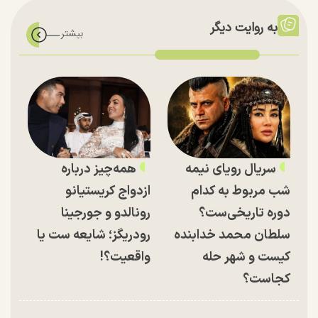
به روایت دیگر
سریال رویای نیمه
همه‌چیز درباره
شب مربوط به کدام
ازدواج کریستیانو
دوره تاریخی‌ست؟
رونالدو و جورجینا
سلطان محمد خدابنده
رودریگز؛ شایعه ست یا
کیست و شهر حله
واقعیت؟!
کجاست؟