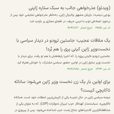
(ویدئو) عذرخواهی جالب به سبک ستاره ژاپنی
یوچی نیشیدا، بازیکن مشهور والیبال ژاپن، به‌خاطر عذرخواهی نمایشی خود پس از
برخورد تصادفی توپ با مربی حریف، در فضای مجازی پر بازدید شد.
کد خبر: ۱۳۵۶۵ تاریخ انتشار : ۱۴۰۴/۱۱/۱۳
یک ملاقات عجیب؛ جاستین ترودو در دیدار سیاسی با
نخست‌وزیر ژاپن کیتی پری را هم بُرد!
جاستین ترودو «کیتی پری» را، که اخیرا رابطه‌شان با هم لو رفت، برای دیدار با
نخست وزیر سابق ژاپن در اولین حضور سیاسی مشترک، با خودش همراه کرد.
کد خبر: ۱۲۲۲۴ تاریخ انتشار : ۱۴۰۴/۰۹/۱۵
برای اولین بار یک زن نخست وزیر ژاپن می‌شود؛ سانائه
تاکایچی کیست؟
عرصه سیاسی ژاپن در حال تجربه یکی از تاریخی‌ترین لحظات خود است. «سانائه
تاکایچی»، سیاستمدار کهنه‌کار حزب لیبرال دموکرات (LDP)، که به عنوان یکی از
محافظه‌کارترین کاندیدا‌های جناح راست حزب شناخته می‌شود، پس از پیروزی در