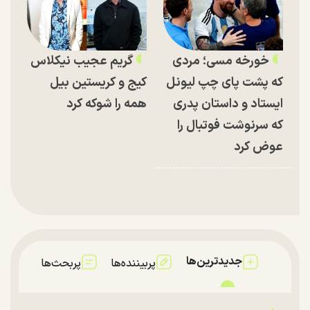
خورخه مسی؛ مردی
گریم عجیب نیکلاس
که پشت پای چپ لیونل
کیج و کریستین بیل
ایستاد و داستان پدری
همه را شوکه کرد
که سرنوشت فوتبال را
عوض کرد
جدیدترین‌ها
پربیننده‌ها
پربحث‌ها