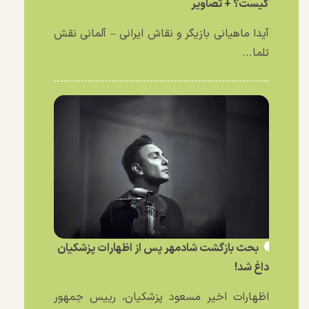
کیست؟ + تصاویر
آیدا ماهیانی بازیگر و نقاش ایرانی – آلمانی نقش
تلما...
بحث بازگشت شادمهر پس از اظهارات پزشکیان
داغ شد!
اظهارات اخیر مسعود پزشکیان، رییس جمهور