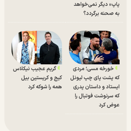
پاپ» دیگر نمی‌خواهد
به صحنه برگردد؟
خورخه مسی؛ مردی
گریم عجیب نیکلاس
که پشت پای چپ لیونل
کیج و کریستین بیل
ایستاد و داستان پدری
همه را شوکه کرد
که سرنوشت فوتبال را
عوض کرد