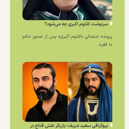
سرنوشت کلثوم اکبری چه می‌شود؟
پرونده جنجالی «کلثوم اکبری» پس از صدور حکم
۱۰ فقره...
بیوگرافی سعید شریف؛ بازیگر نقش فتاح در