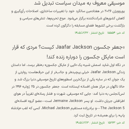
موسیقی معروف به میدان سیاست تبدیل شد
یوروویژن ۲۰۲۶ در هفتادمین سالگرد خود با تغییرات ساختاری، اصلاحات رأی‌گیری و
کاهش کشور‌های شرکت‌کننده برگزار می‌شود. موج تحریم‌ها، تنش‌های سیاسی و
بازگشت برخی کشور‌ها فضای مسابقه را دگرگون کرده است.
کد خبر: ۱۵۵۵۴ تاریخ انتشار : ۱۴۰۵/۰۲/۲۲
«جعفر جکسون Jaafar Jackson کیست؟ مردی که قرار
است مایکل جکسون را دوباره زنده کند!
در نگاه اول شاید اسمش شبیه یک «کپی از مایکل جکسون» به‌نظر برسد، اما داستان
زندگی Jaafar Jackson خیلی پیچیده‌تر و جالب‌تر از این حرف‌هاست؛ روایتی از
یک جوان که در سایه یکی از بزرگ‌ترین اسطوره‌های تاریخ موسیقی دنیا بزرگ شد و
حالا ناگهان در مرکز همان افسانه ایستاده است. جعفر جکسون در ۲۵ ژوئیه ۱۹۹۶ در
لس‌آنجلس به دنیا آمد؛ جایی که موسیقی، شهرت و فشار رسانه‌ای تقریباً در هوای
اطرافش جریان داشت. او پسر Jermaine Jackson است—عضو گروه افسانه‌ای
The Jackson 5—و برادرزاده مستقیم Michael Jackson، کسی که لقب «پادشاه
پاپ» را برای همیشه در تاریخ ثبت کرد.
کد خبر: ۱۵۲۶۳ تاریخ انتشار : ۱۴۰۵/۰۲/۱۳