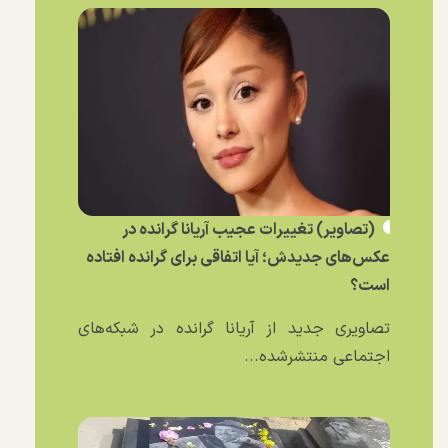
(تصاویر) تغییرات عجیب آریانا گرانده در
عکس‌های جدیدش؛ آیا اتفاقی برای گرانده افتاده
است؟
تصاویری جدید از آریانا گرانده در شبکه‌های
اجتماعی منتشرشده...