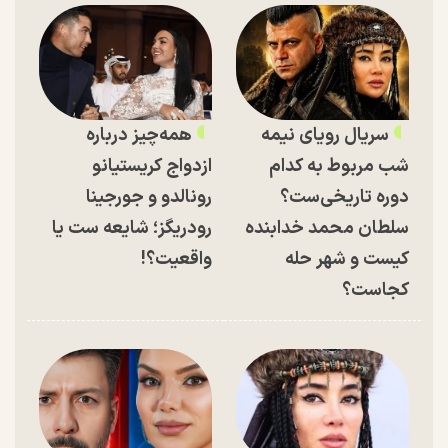
سریال رویای نیمه
همه‌چیز درباره
شب مربوط به کدام
ازدواج کریستیانو
دوره تاریخی‌ست؟
رونالدو و جورجینا
سلطان محمد خدابنده
رودریگز؛ شایعه ست یا
کیست و شهر حله
واقعیت؟!
کجاست؟