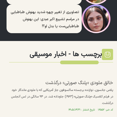
تصاویری از تغییر چهره شدید بهنوش طباطبایی
در مراسم تشییع اکبر عبدی؛ این بهنوش
طباطبایی‌ست یا بدل او؟!
برچسب ها -
اخبار موسیقی
خالق ملودی «پلنگ صورتی» درگذشت
پلاس جانسون، نوازنده برجسته ساکسوفون جاز آمریکایی که با ملودی ماندگار خود
در فیلم کلاسیک «پلنگ صورتی» (۱۹۶۳) جاودانه شد، در ۹۴ سالگی در لس آنجلس
درگذشت.
کد خبر: ۱۶۵۵۲ تاریخ انتشار : ۱۴۰۵/۰۴/۳۱