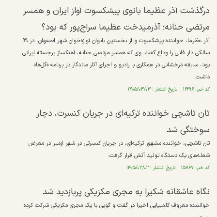
درگذشت آذر عظیما بانوی پیشکسوت آواز ایران و همسر
مرتضی حنانه؛ آذرمیدخت عظیما سراج‌پور که بود؟
آذر عظیما، خواننده پیشکسوت و از نخستین بانوان آوازه‌خوان شهر اصفهان، در ۹۹
سالگی دار فانی را وداع گفت. وی که همسر مرتضی حنانه، آهنگساز برجسته ایرانی
بود، سابقه درخشانی در همکاری با رادیو و اجرای آثار ماندگار در برنامه «گل‌ها»
داشت.
کد خبر: ۱۶۳۱۶ تاریخ انتشار : ۱۴۰۵/۰۴/۰۳
تان تاشچی خواننده ترکیه‌ای در جریان کنسرت، دچار
سوختگی شد
تان تاشچی، خواننده مشهور ترکیه‌ای، در جریان کنسرتی در شهر ازمیر در معرض
شعله‌های یک دستگاه تولید آتش قرار گرفت.
کد خبر: ۱۵۷۶۷ تاریخ انتشار : ۱۴۰۵/۰۳/۰۲
نگاه عاشقانه شکیرا به مجری مکزیکی پربازدید شد
خوانننده معروف کلمبیایی اخیرا در گفت و گویی با یک مجری مکزیکی شرکت کرده