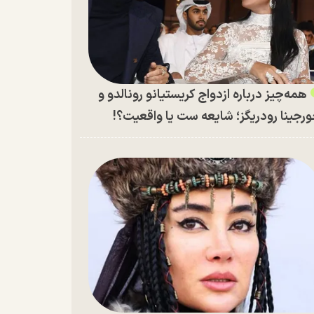
همه‌چیز درباره ازدواج کریستیانو رونالدو و
رجینا رودریگز؛ شایعه ست یا واقعیت؟!