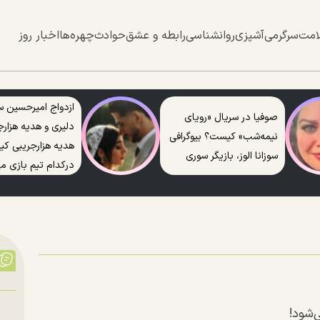
امت
سرگرمی
آشپزی
روانشناسی
رابطه و عشق
حوادث
چهره‌ها
اخبار روز
ازدواج امیرحسین س
صوفیا در سریال «رویای
دلیری و هدیه هزارج
نیمه‌شب» کیست؟ بیوگرافی
هدیه هزارجریبی ک
سوزانا الوز، بازیگر سوری
درکدام تیم بازی می
‌شود!