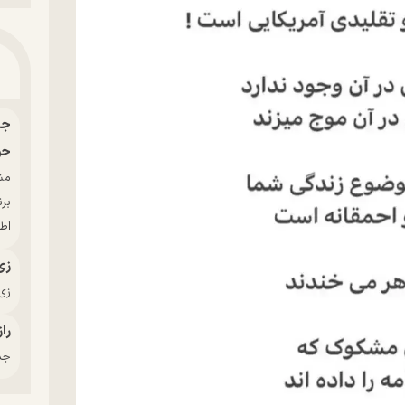
حو
بر
اط
زی
زی‌
راز
جدی