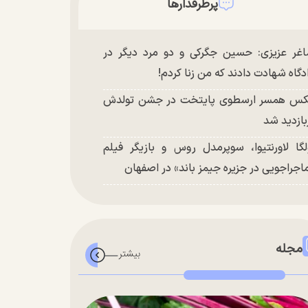
پرطرفدارها
غر عزیزی: حسین جگرکی و دو مرد دیگر در
دگاه شهادت دادند که من زنا کردم!
س همسر ارسطوی پایتخت در جشن تولدش
بازدید شد
لگا لاورنتیوا، سوپرمدل روس و بازیگر فیلم
اجراجویی در جزیره جیمز باند» در اصفهان
مجله