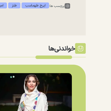
ایرج طهماسب
طنز
امی
برچسب ها:
خواندنی‌ها