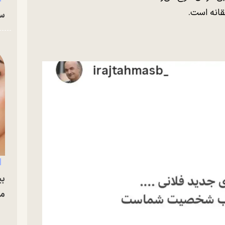
قانه است.
سا
بی
مج