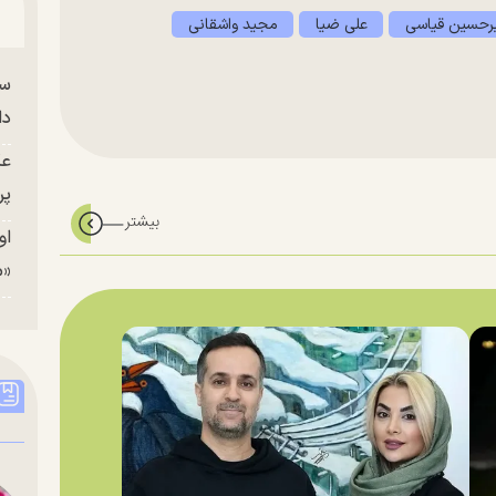
رحسین قیاسی
علی ضیا
مجید واشقانی
سا
دا
عک
پر
او
«م