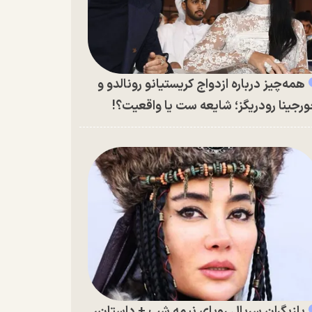
همه‌چیز درباره ازدواج کریستیانو رونالدو و
رجینا رودریگز؛ شایعه ست یا واقعیت؟!
بازیگران سریال رویای نیمه شب + داستان،