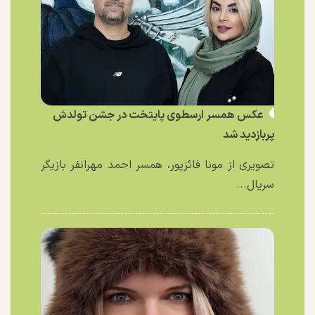
عکس همسر ارسطوی پایتخت در جشن تولدش
پربازدید شد
تصویری از مونا فائزپور، همسر احمد مهرانفر بازیگر
سریال...