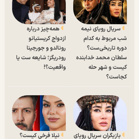
سریال رویای نیمه
همه‌چیز درباره
شب مربوط به کدام
ازدواج کریستیانو
دوره تاریخی‌ست؟
رونالدو و جورجینا
سلطان محمد خدابنده
رودریگز؛ شایعه ست یا
کیست و شهر حله
واقعیت؟!
کجاست؟
بازیگران سریال رویای
نیلا فرخی کیست؟