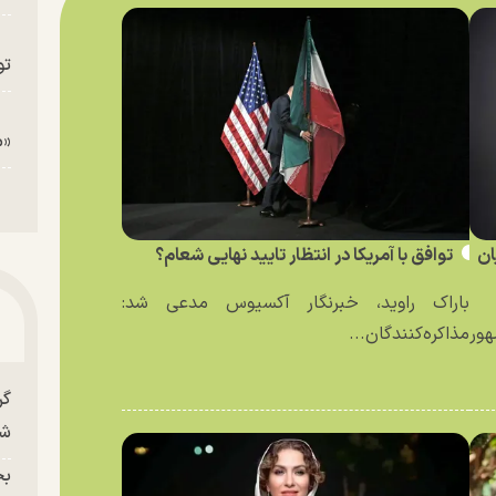
تو
«م
ان
توافق با آمریکا در انتظار تایید نهایی شعام؟
باراک راوید، خبرنگار آکسیوس مدعی شد:
ور
مذاکره‌کنندگان...
گر
شو
بح