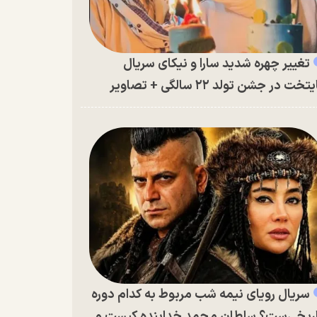
تغییر چهره شدید سارا و نیکای سریال
تخت در جشن تولد ۲۲ سالگی + تصاویر
سریال رویای نیمه شب مربوط به کدام دوره
ریخی‌ست؟ سلطان محمد خدابنده کیست و