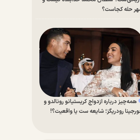
ر حله کجاست؟
همه‌چیز درباره ازدواج کریستیانو رونالدو و
رجینا رودریگز؛ شایعه ست یا واقعیت؟!