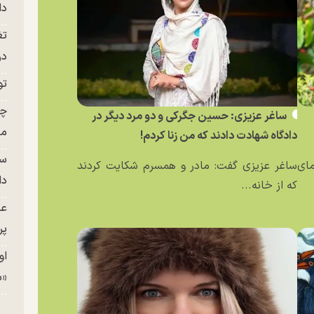
دا
تغ
در ج
تو
چن
ساغر عزیزی: حسین جگرکی و دو مرد دیگر در
من
دادگاه شهادت دادند که من زنا کردم!
سا
مای
ساغر عزیزی گفت: مادر و همسرم شکایت کردند
دا
که از خانه...
عک
پر
او
«م