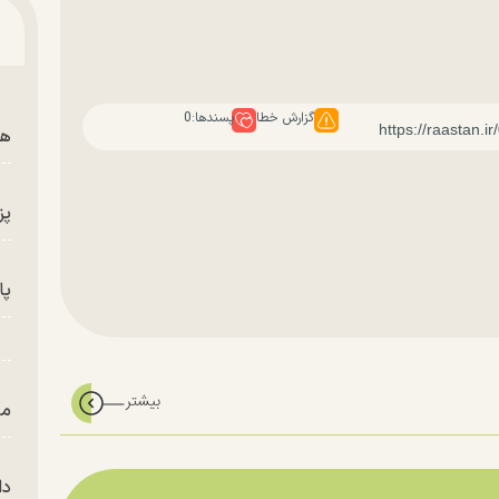
گزارش خطا
پسندها:
0
هم
پز
پای
من
دا