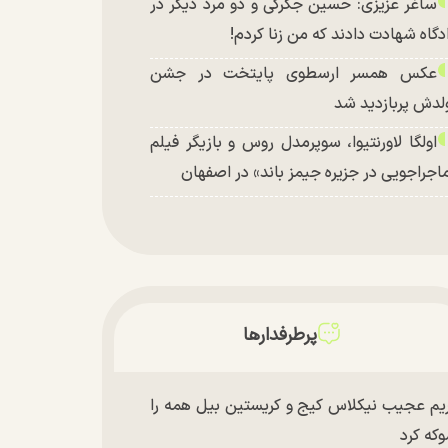
ساغر عزیزی: حسین جگرکی و دو مرد دیگر در
دگاه شهادت دادند که من زنا کردم!
عکس همسر ارسطوی پایتخت در جشن
لدش پربازدید شد
اولگا لاورنتیوا، سوپرمدل روس و بازیگر فیلم
اجراجویی در جزیره جیمز باند» در اصفهان
پرطرفدارها
یم عجیب نیکلاس کیج و کریستین بیل همه را
که کرد