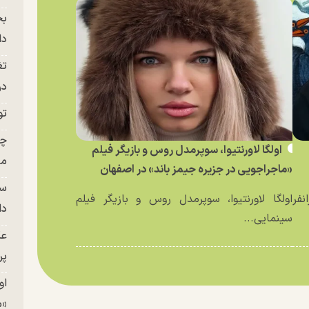
بح
دا
تغ
در ج
تو
چن
اولگا لاورنتیوا، سوپرمدل روس و بازیگر فیلم
من
«ماجراجویی در جزیره جیمز باند» در اصفهان
سا
نفر
اولگا لاورنتیوا، سوپرمدل روس و بازیگر فیلم
دا
سینمایی...
عک
پر
او
«م