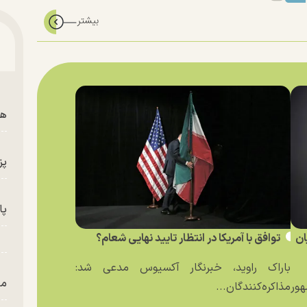
هم
پز
پای
ان
توافق با آمریکا در انتظار تایید نهایی شعام؟
باراک راوید، خبرنگار آکسیوس مدعی شد:
من
ور
مذاکره‌کنندگان...