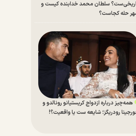
ریخی‌ست؟ سلطان محمد خدابنده کیست و
ر حله کجاست؟
همه‌چیز درباره ازدواج کریستیانو رونالدو و
رجینا رودریگز؛ شایعه ست یا واقعیت؟!