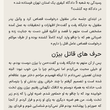
رسیدگی به شعبه 5 دادگاه کیفری یک استان تهران فرستاده شد.»
در دادگاه چه گذشت؟
در ابتدای جلسه مادر مقتول درخواست قصاص کرد و وکیل پدر
مقتول به جایگاه رفت و گفت:«از اظهارات و تحقیقات به عمل آمده
مشخص است متهم با قصد و انگیزه قبلی دست به جنایت زده و
ضرباتی هم که با چاقو وارد کرده کاملاً کشنده بوده و از طرف موکلم
درخواست قصاص عامل قتل را دارم.»
حرف های قاتل بیژن
پس از آن متهم به جایگاه رفت و گفت:«من با بیژن دوست بودم، به
او خیلی محبت می‌کردم اما نمی‌دانم چرا با من خوب نبود؛ البته
چندان اهمیتی نمی‌دادم تا اینکه فهمیدم مزاحم دختر مورد علاقه‌ام
شده است و تصمیم گرفتم با چند خراش روی بدنش او را بترسانم.
شب حادثه به همراه دوستم به اتاقک نگهبانی رفتیم. بیژن روی تخت
خوابیده بود که با چاقو به او حمله‌ور شدم. ضربه اولی را که زدم زیر
تخت رفت، من هم ضربه دیگری به پای او زدم و فرار کردم. از آنجا
که صورتم را پوشانده بودم فکر نمی‌کردم شناسایی شوم و فردای روز