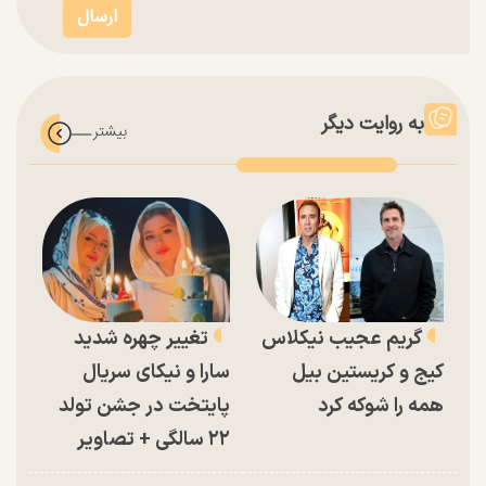
به روایت دیگر
گریم عجیب نیکلاس
تغییر چهره شدید
کیج و کریستین بیل
سارا و نیکای سریال
همه را شوکه کرد
پایتخت در جشن تولد
۲۲ سالگی + تصاویر