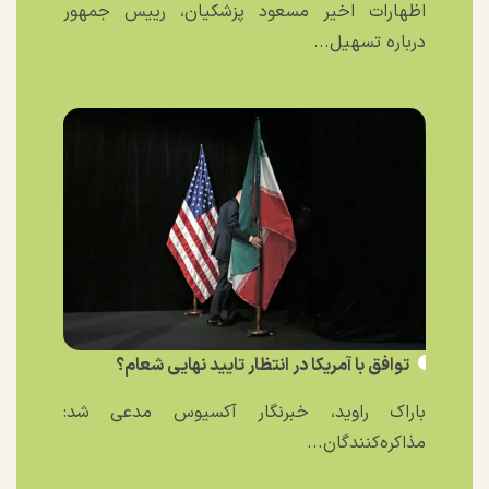
اظهارات اخیر مسعود پزشکیان، رییس جمهور
درباره تسهیل...
توافق با آمریکا در انتظار تایید نهایی شعام؟
باراک راوید، خبرنگار آکسیوس مدعی شد:
مذاکره‌کنندگان...