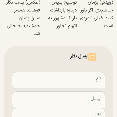
(ویدئو) پژمان
توضیح پلیس
(عکس) پست نگار
جمشیدی: اگر باور
درباره بازداشت
فرهمند همسر
کنید خیلی نامردی
بازیگر مشهور به
سابق پژمان
است
اتهام تجاوز
جمشیدی جنجالی
شد
ارسال نظر