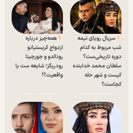
سریال رویای نیمه
همه‌چیز درباره
شب مربوط به کدام
ازدواج کریستیانو
دوره تاریخی‌ست؟
رونالدو و جورجینا
سلطان محمد خدابنده
رودریگز؛ شایعه ست یا
کیست و شهر حله
واقعیت؟!
کجاست؟