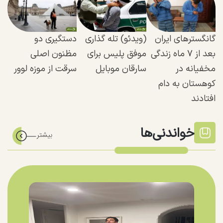
گانگستر‌های ایران
(ویدئو) تله گذاری
دستگیری دو
بعد از ۷ ماه زندگی
موفق پلیس برای
مظنون اصلی
مخفیانه در
سارقان موبایل
سرقت از موزه لوور
کوهستان به دام
افتادند
خواندنی‌ها