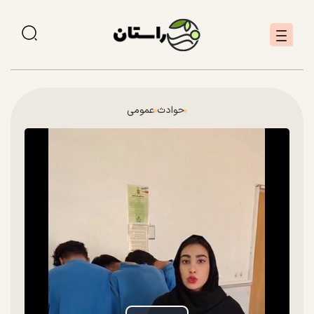
حوادث
عمومی