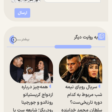
به روایت دیگر
سریال رویای نیمه
همه‌چیز درباره
شب مربوط به کدام
ازدواج کریستیانو
دوره تاریخی‌ست؟
رونالدو و جورجینا
سلطان محمد خدابنده
رودریگز؛ شایعه ست یا