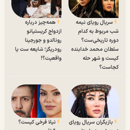
سریال رویای نیمه
همه‌چیز درباره
شب مربوط به کدام
ازدواج کریستیانو
دوره تاریخی‌ست؟
رونالدو و جورجینا
سلطان محمد خدابنده
رودریگز؛ شایعه ست یا
کیست و شهر حله
واقعیت؟!
کجاست؟
بازیگران سریال رویای
نیلا فرخی کیست؟