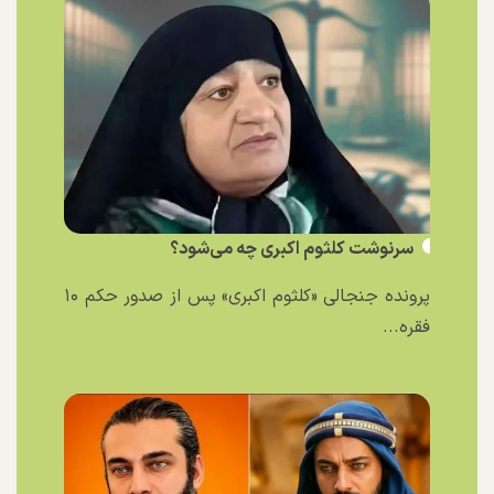
سرنوشت کلثوم اکبری چه می‌شود؟
پرونده جنجالی «کلثوم اکبری» پس از صدور حکم ۱۰
فقره...