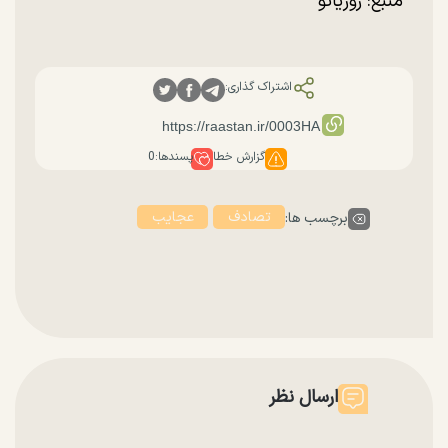
منبع: روزیاتو
اشتراک گذاری:
گزارش خطا
پسندها:
0
تصادف
عجایب
برچسب ها:
ارسال نظر