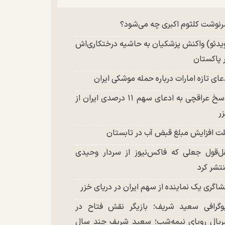
چند تصویر بسیار زیبا و جدید از هدیه تهرانی
نوشت کلثوم اکبری چه می‌شود؟
تشر شد
یدئو) واکنش پزشکیان به حاشیه درختکاری‌اش
 پاکستان
عای تازه امارات درباره حمله موشکی ایران
پاسخ عراقچی به ادعای سهم ۱۱ درصدی ایران از
ر
ت افزایش مبلغ قبض آب در تابستان
ل‌قول جعلی که فاکس‌نیوز از سردار وحیدی
تشر کرد
شاگری یک نماینده از سهم ایران در دریای خزر
وگرافی سعید شریف؛ بازیگر نقش فتاح در
یال رویای نیمه‌شب؛ سعید شریف چند سال