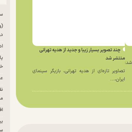
سر
من
(و
در
اد
چند تصویر بسیار زیبا و جدید از هدیه تهرانی
منتشر شد
د:
خز
تصاویر تازه‌ای از هدیه تهرانی، بازیگر سینمای
عل
ایران،...
نق
من
اف
بی
سر