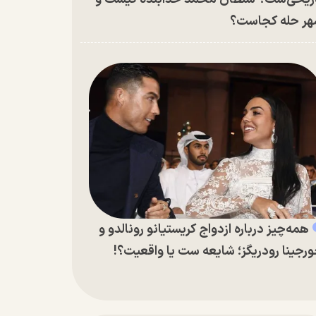
ر حله کجاست؟
همه‌چیز درباره ازدواج کریستیانو رونالدو و
رجینا رودریگز؛ شایعه ست یا واقعیت؟!