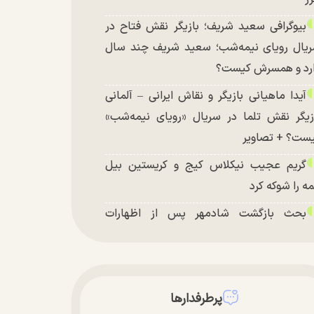
بیوگرافی سعید شریف؛ بازیگر نقش فتاح در
یال رویای نیمه‌شب؛ سعید شریف چند سال
رد و همسرش کیست؟
آیدا ماهیانی بازیگر و نقاش ایرانی – آلمانی
زیگر نقش تلما در سریال «رویای نیمه‌شب»
ست؟ + تصاویر
گریم عجیب نیکلاس کیج و کریستین بیل
ه را شوکه کرد
بحث بازگشت شادمهر پس از اظهارات
شکیان داغ شد!
تغییر چهره شدید سارا و نیکای سریال
تخت در جشن تولد ۲۲ سالگی + تصاویر
پرطرفدارها
توافق با آمریکا در انتظار تایید نهایی شعام؟