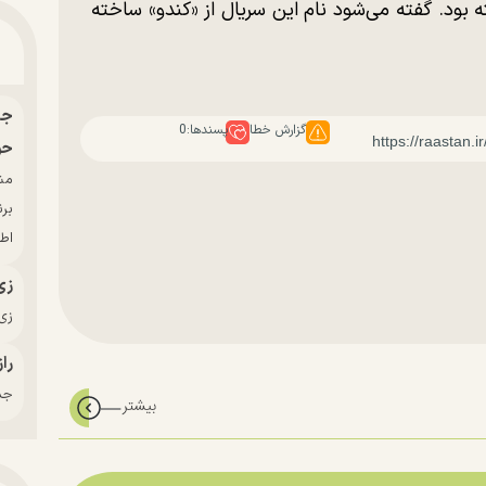
ه بود. گفته می‌شود نام این سریال از «کندو» ساخته
گزارش خطا
پسندها:
0
حو
بر
اط
زی
زی‌
راز
جدی