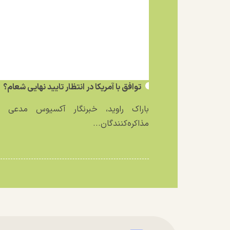
توافق با آمریکا در انتظار تایید نهایی شعام؟
باراک راوید، خبرنگار آکسیوس مدعی ش
مذاکره‌کنندگان...