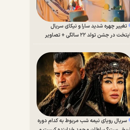
تغییر چهره شدید سارا و نیکای سریال
تخت در جشن تولد ۲۲ سالگی + تصاویر
سریال رویای نیمه شب مربوط به کدام دوره
ریخی‌ست؟ سلطان محمد خدابنده کیست و