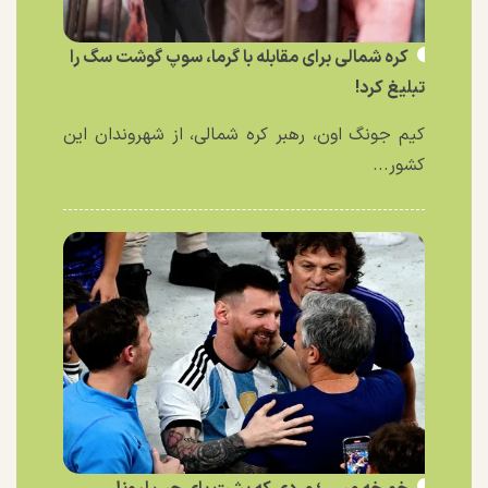
کره شمالی برای مقابله با گرما، سوپ گوشت سگ را
تبلیغ کرد!
کیم جونگ اون، رهبر کره شمالی، از شهروندان این
کشور...