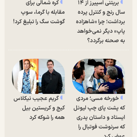
بریتنی اسپیرز از ۱۴
کره شمالی برای
سال رنج و کنترل پرده
مقابله با گرما، سوپ
برداشت؛ چرا «شاهزاده
گوشت سگ را تبلیغ کرد!
پاپ» دیگر نمی‌خواهد
به صحنه برگردد؟
خورخه مسی؛ مردی
گریم عجیب نیکلاس
که پشت پای چپ لیونل
کیج و کریستین بیل
ایستاد و داستان پدری
همه را شوکه کرد
که سرنوشت فوتبال را
عوض کرد