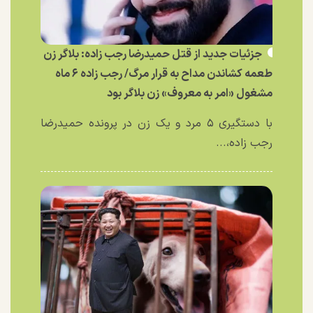
جزئیات جدید از قتل حمیدرضا رجب زاده: بلاگر زن
طعمه کشاندن مداح به قرار مرگ/ رجب زاده ۶ ماه
مشغول «امر به معروف» زن بلاگر بود
با دستگیری ۵ مرد و یک زن در پرونده حمیدرضا
رجب زاده،...