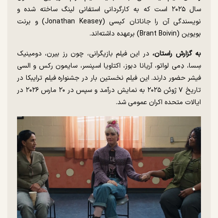
سال ۲۰۲۵ است که به کارگردانی استفانی لینگ ساخته شده و
نویسندگی آن را جاناتان کیسی (Jonathan Keasey) و برنت
بویوین (Brant Boivin) برعهده داشته‌اند.
به گزارش راستان،
در این فیلم بازیگرانی، چون رز بیرن، دومینیک
سِسا، دِمی لواتو، آریانا دبوز، اکتاویا اسپنسر، سایمون رکس و السی
فیشر حضور دارند. این فیلم نخستین بار در جشنواره فیلم ترایبکا در
تاریخ ۷ ژوئن ۲۰۲۵ به نمایش درآمد و سپس در ۲۰ مارس ۲۰۲۶ در
ایالات متحده اکران عمومی شد.