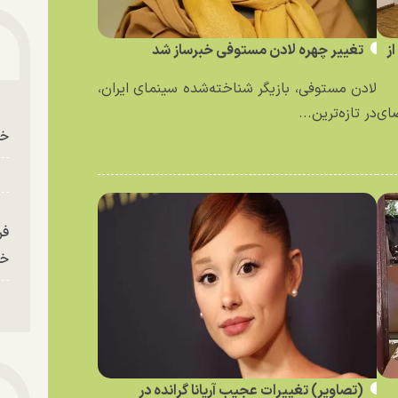
ز
تغییر چهره لادن مستوفی خبرساز شد
لادن مستوفی، بازیگر شناخته‌شده سینمای ایران،
ای
در تازه‌ترین...
خو
فر
خر
(تصاویر) تغییرات عجیب آریانا گرانده در