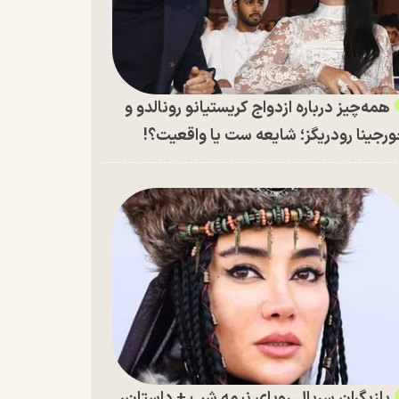
همه‌چیز درباره ازدواج کریستیانو رونالدو و
رجینا رودریگز؛ شایعه ست یا واقعیت؟!
بازیگران سریال رویای نیمه شب + داستان،