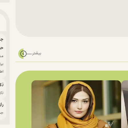
حو
بر
اط
زی
زی‌
راز
جدی