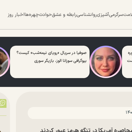
امت
سرگرمی
آشپزی
روانشناسی
رابطه و عشق
حوادث
چهره‌ها
اخبار روز
ره
صوفیا در سریال «رویای نیمه‌شب» کیست؟
ست
بیوگرافی سوزانا الوز، بازیگر سوری
محاصره آمریکا در تنگه هرمز عبور کردند