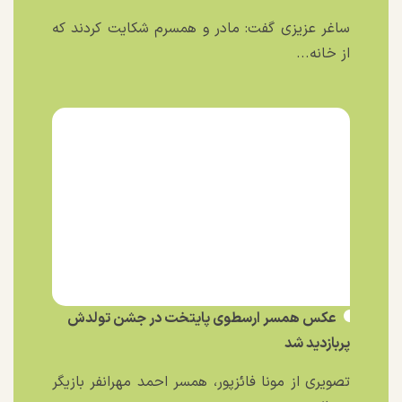
ساغر عزیزی گفت: مادر و همسرم شکایت کردند که
از خانه...
عکس همسر ارسطوی پایتخت در جشن تولدش
پربازدید شد
تصویری از مونا فائزپور، همسر احمد مهرانفر بازیگر