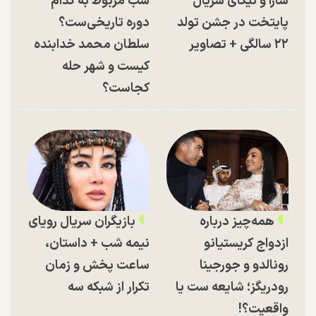
سارا و نیکای سریال
شب مربوط به کدام
پایتخت در جشن تولد
دوره تاریخی‌ست؟
۲۲ سالگی + تصاویر
سلطان محمد خدابنده
کیست و شهر حله
کجاست؟
همه‌چیز درباره
بازیگران سریال رویای
ازدواج کریستیانو
نیمه شب + داستان،
رونالدو و جورجینا
ساعت پخش و زمان
رودریگز؛ شایعه ست یا
تکرار از شبکه سه
واقعیت؟!