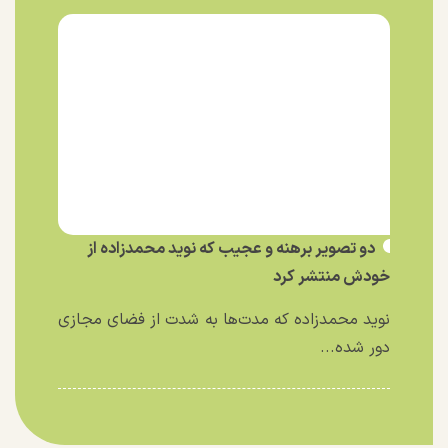
دو تصویر برهنه و عجیب که نوید محمدزاده از
خودش منتشر کرد
نوید محمدزاده که مدت‌ها به شدت از فضای مجازی
دور شده...