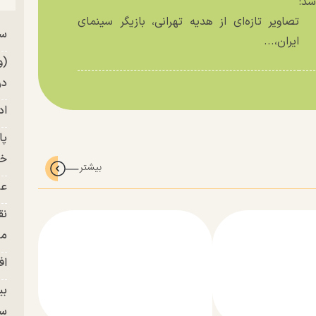
د:
تصاویر تازه‌ای از هدیه تهرانی، بازیگر سینمای
سر
ایران،...
من
(و
در
اد
خز
عل
نق
من
اف
بی
سر