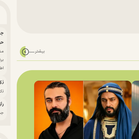
حو
بر
اط
زی
زی‌
راز
جدی