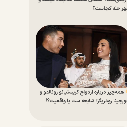
ر حله کجاست؟
همه‌چیز درباره ازدواج کریستیانو رونالدو و
رجینا رودریگز؛ شایعه ست یا واقعیت؟!