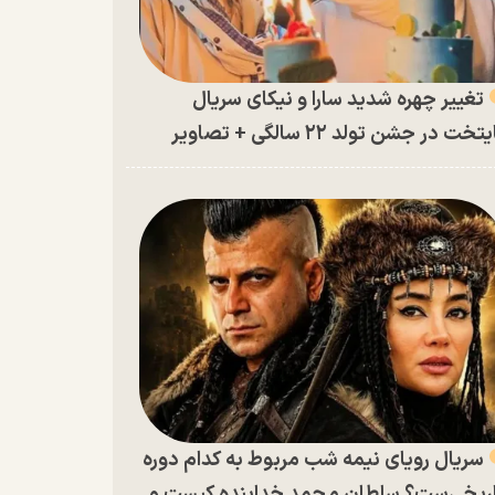
تغییر چهره شدید سارا و نیکای سریال
تخت در جشن تولد ۲۲ سالگی + تصاویر
سریال رویای نیمه شب مربوط به کدام دوره
ریخی‌ست؟ سلطان محمد خدابنده کیست و