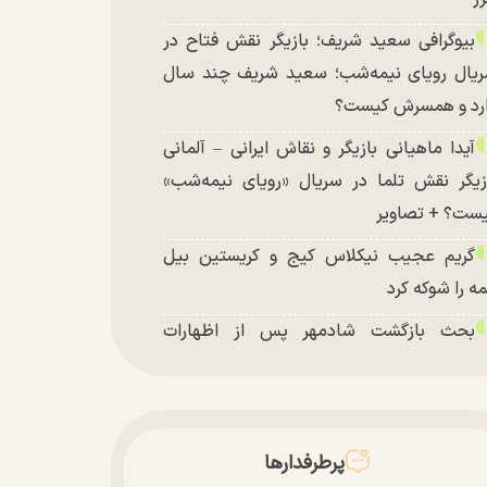
بیوگرافی سعید شریف؛ بازیگر نقش فتاح در
یال رویای نیمه‌شب؛ سعید شریف چند سال
رد و همسرش کیست؟
آیدا ماهیانی بازیگر و نقاش ایرانی – آلمانی
زیگر نقش تلما در سریال «رویای نیمه‌شب»
ست؟ + تصاویر
گریم عجیب نیکلاس کیج و کریستین بیل
ه را شوکه کرد
بحث بازگشت شادمهر پس از اظهارات
شکیان داغ شد!
تغییر چهره شدید سارا و نیکای سریال
تخت در جشن تولد ۲۲ سالگی + تصاویر
پرطرفدارها
توافق با آمریکا در انتظار تایید نهایی شعام؟