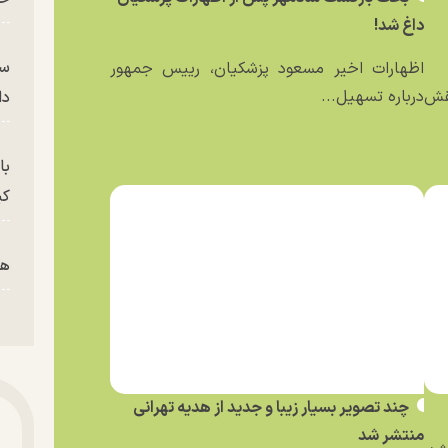
داغ شد!
سر
اظهارات اخیر مسعود پزشکیان، رییس جمهور
نقش
درباره تسهیل...
دا
با
کی
هم
پز
پای
چند تصویر بسیار زیبا و جدید از هدیه تهرانی
منتشر شد