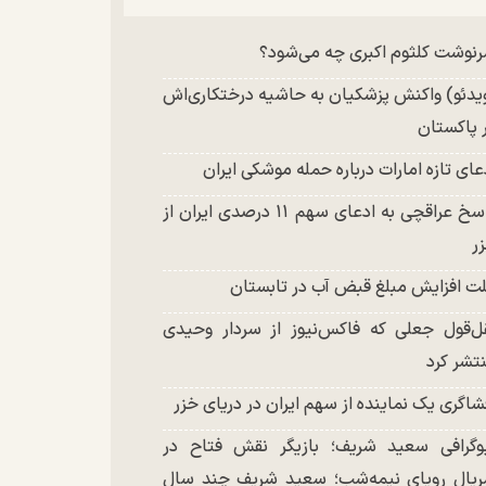
چند تصویر بسیار زیبا و جدید از هدیه تهرانی
نوشت کلثوم اکبری چه می‌شود؟
تشر شد
یدئو) واکنش پزشکیان به حاشیه درختکاری‌اش
 پاکستان
عای تازه امارات درباره حمله موشکی ایران
پاسخ عراقچی به ادعای سهم ۱۱ درصدی ایران از
ر
ت افزایش مبلغ قبض آب در تابستان
ل‌قول جعلی که فاکس‌نیوز از سردار وحیدی
تشر کرد
شاگری یک نماینده از سهم ایران در دریای خزر
وگرافی سعید شریف؛ بازیگر نقش فتاح در
یال رویای نیمه‌شب؛ سعید شریف چند سال