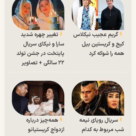
گریم عجیب نیکلاس
تغییر چهره شدید
کیج و کریستین بیل
سارا و نیکای سریال
همه را شوکه کرد
پایتخت در جشن تولد
۲۲ سالگی + تصاویر
سریال رویای نیمه
همه‌چیز درباره
شب مربوط به کدام
ازدواج کریستیانو