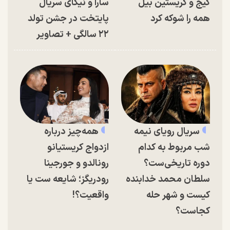
کیج و کریستین بیل
سارا و نیکای سریال
همه را شوکه کرد
پایتخت در جشن تولد
۲۲ سالگی + تصاویر
سریال رویای نیمه
همه‌چیز درباره
شب مربوط به کدام
ازدواج کریستیانو
دوره تاریخی‌ست؟
رونالدو و جورجینا
سلطان محمد خدابنده
رودریگز؛ شایعه ست یا
کیست و شهر حله
واقعیت؟!
کجاست؟