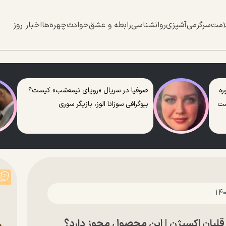
امت
سرگرمی
آشپزی
روانشناسی
رابطه و عشق
حوادث
چهره‌ها
اخبار روز
ره
صوفیا در سریال «رویای نیمه‌شب» کیست؟
ست
بیوگرافی سوزانا الوز، بازیگر سوری
 قلیان اکسیژن | این محصول مجوز دارد؟