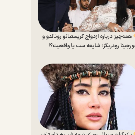
همه‌چیز درباره ازدواج کریستیانو رونالدو و
رجینا رودریگز؛ شایعه ست یا واقعیت؟!
بازیگران سریال رویای نیمه شب + داستان،