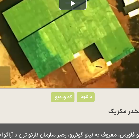
Play
Video
دانلود
کد ویدیو
مخدر مکزیک
 فلورس، معروف به نینو گوئررو، رهبر سازمان نارکو ترن د آراگوا 