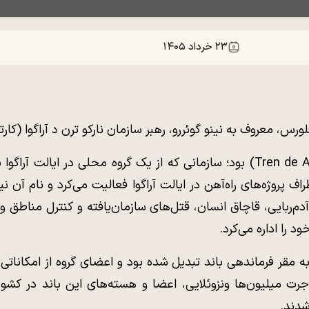
۲۳ خرداد ۱۴۰۵
ورس، معروف به نینو گوئررو، رهبر سازمان نارکو ترن د آراگوا (کار
گوئررو رهبر باند بدنام «ترن د آراگوا» (Tren de Aragua) بود؛ سازمانی که از یک گر
اف پروژه‌های راه‌آهن در ایالت آراگوا فعالیت می‌کرد و نام آن نی
‌ربایی، قاچاق انسان، قتل‌های سازمان‌یافته و کنترل مناطق وس
د را اداره می‌کرد.
به مقر فرماندهی باند تبدیل شده بود و اعضای گروه از امکاناتی ب
ت میلیون‌ها ونزوئلایی، اعضا و هسته‌های این باند در کشور‌
شدند.