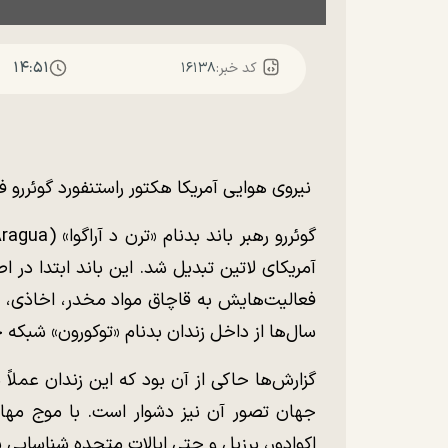
۱۴:۵۱
کد خبر:
۱۶۱۳۸
نیروی هوایی آمریکا هکتور راستنفورد گوئررو فل
آمریکای لاتین تبدیل شد. این باند ابتدا در اطر
فعالیت‌هایش به قاچاق مواد مخدر، اخاذی، آدم
سال‌ها از داخل زندان بدنام «توکورون» شبکه خو
گزارش‌ها حاکی از آن بود که این زندان عملاً 
جهان تصور آن نیز دشوار است. با موج مهاجر
اکوادور، برزیل و حتی ایالات متحده شناسایی 