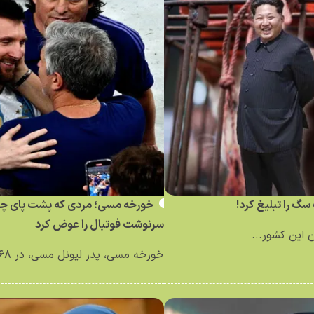
سگ را تبلیغ کرد!
خورخه مسی؛ مردی که پشت پای چپ 
سرنوشت فوتبال را عوض کرد
 این کشور...
خورخه مسی، پدر لیونل مسی، در ۶۸سالگی درگذشت؛ مردی که...