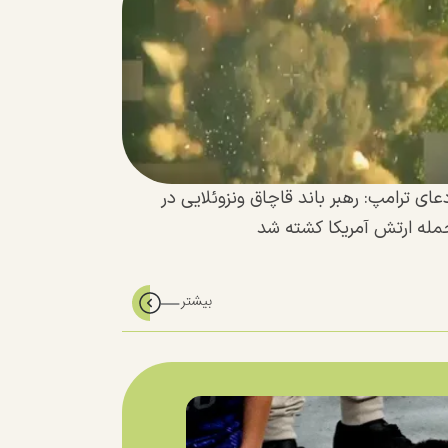
عای ترامپ: رهبر باند قاچاق ونزوئلایی در
مله ارتش آمریکا کشته شد