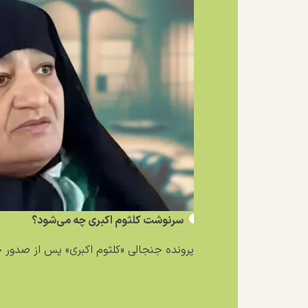
سرنوشت کلثوم اکبری چه می‌شود؟
پرونده جنجالی «کلثوم اکبری» پس از صدور حکم ۱۰ فق