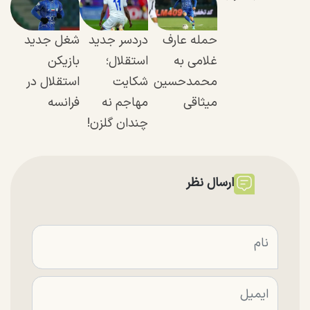
حمله عارف
دردسر جدید
شغل جدید
غلامی به
استقلال؛
بازیکن
محمدحسین
شکایت
استقلال در
میثاقی
مهاجم نه
فرانسه
چندان گلزن!
ارسال نظر