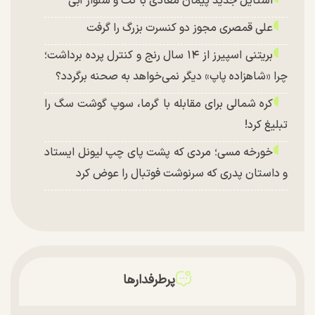
استایل جدید پیمان معادی با کت و شلوار آبی
علی قمصری مجوز دو کنسرت بزرگ را گرفت
بریتنی اسپیرز از ۱۴ سال رنج و کنترل پرده برداشت؛
چرا «شاهزاده پاپ» دیگر نمی‌خواهد به صحنه برگردد؟
کره شمالی برای مقابله با گرما، سوپ گوشت سگ را
تبلیغ کرد!
خورخه مسی؛ مردی که پشت پای چپ لیونل ایستاد
و داستان پدری که سرنوشت فوتبال را عوض کرد
پرطرفدارها