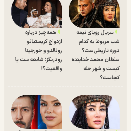
سریال رویای نیمه
همه‌چیز درباره
شب مربوط به کدام
ازدواج کریستیانو
دوره تاریخی‌ست؟
رونالدو و جورجینا
سلطان محمد خدابنده
رودریگز؛ شایعه ست یا
کیست و شهر حله
واقعیت؟!
کجاست؟