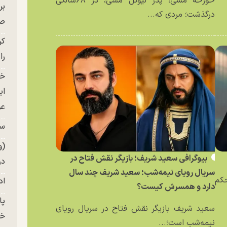
خورخه مسی، پدر لیونل مسی، در ۶۸سالگی
بر
درگذشت؛ مردی که...
صح
کر
را
خو
ای
عو
سر
(و
بیوگرافی سعید شریف؛ بازیگر نقش فتاح در
در
سریال رویای نیمه‌شب؛ سعید شریف چند سال
حکم
اد
دارد و همسرش کیست؟
سعید شریف بازیگر نقش فتاح در سریال رویای
خز
نیمه‌شب است؛...