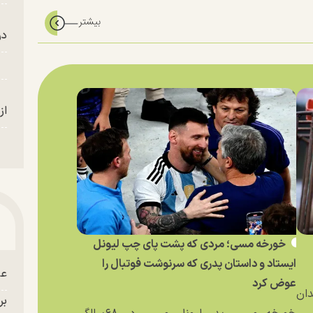
در
از
خورخه مسی؛ مردی که پشت پای چپ لیونل
ایستاد و داستان پدری که سرنوشت فوتبال را
عل
عوض کرد
دان