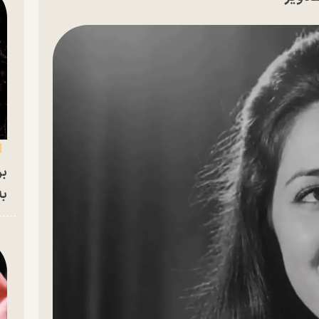
بر
به