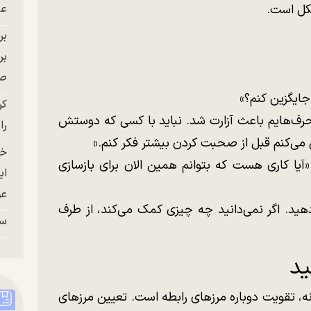
عل
شکل است.
بر
صح
 جایگزین کنم؟»
کر
که حرف‌هایم باعث آزارت شد. نباید با کسی که دوستش
را
عی می‌کنم قبل از صحبت کردن بیشتر فکر کنم.»
خو
 «آیا کاری هست که بتوانم همین الان برای بازسازی
ای
عو
دهید. اگر نمی‌دانید چه چیزی کمک می‌کند، از طرف
سر
ید
، تقویت دوباره مرزهای رابطه است. تعیین مرزهای