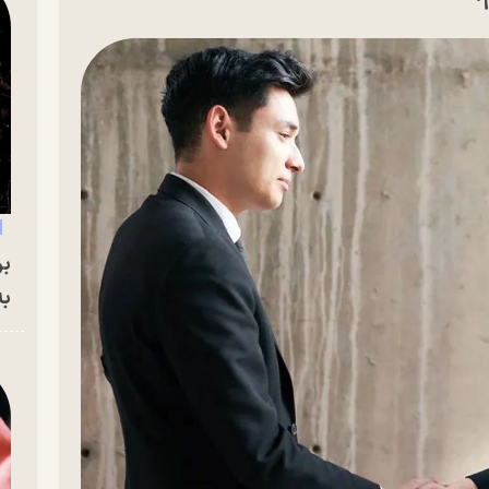
بر
به