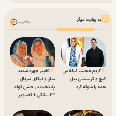
به روایت دیگر
گریم عجیب نیکلاس
تغییر چهره شدید
کیج و کریستین بیل
سارا و نیکای سریال
همه را شوکه کرد
پایتخت در جشن تولد
۲۲ سالگی + تصاویر