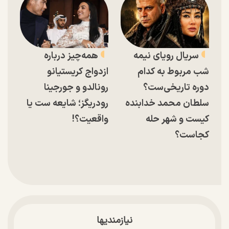
سریال رویای نیمه
همه‌چیز درباره
شب مربوط به کدام
ازدواج کریستیانو
دوره تاریخی‌ست؟
رونالدو و جورجینا
سلطان محمد خدابنده
رودریگز؛ شایعه ست یا
کیست و شهر حله
واقعیت؟!
کجاست؟
نیازمندیها