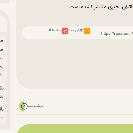
قاتلان، خبری منتشر نشده است.
گزارش خطا
پسندها:
0
حو
بر
اط
زی
زی‌
راز
جدی