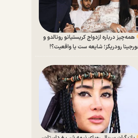
همه‌چیز درباره ازدواج کریستیانو رونالدو و
رجینا رودریگز؛ شایعه ست یا واقعیت؟!
بازیگران سریال رویای نیمه شب + داستان،