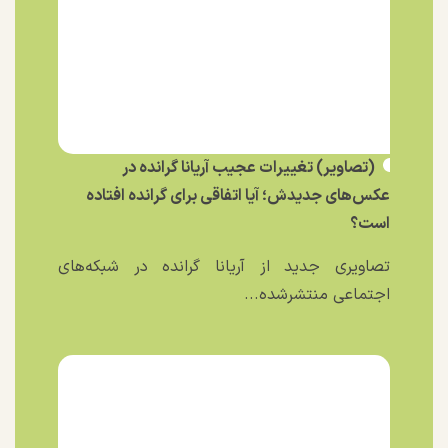
(تصاویر) تغییرات عجیب آریانا گرانده در
عکس‌های جدیدش؛ آیا اتفاقی برای گرانده افتاده
است؟
تصاویری جدید از آریانا گرانده در شبکه‌های
اجتماعی منتشرشده...