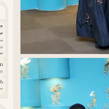
حو
بر
اط
زی
زی‌
راز
جدی