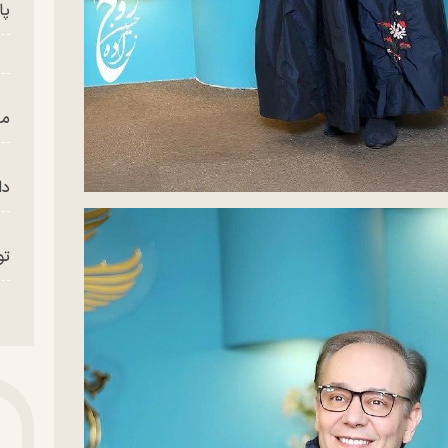
پای
من
دا
تو
«م