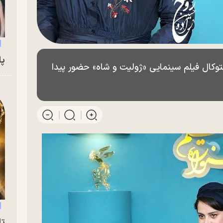
پای
کال فیلم سینمایی «ژولیت و شاه» حضور پیدا
تا