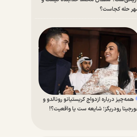
ر حله کجاست؟
همه‌چیز درباره ازدواج کریستیانو رونالدو و
رجینا رودریگز؛ شایعه ست یا واقعیت؟!