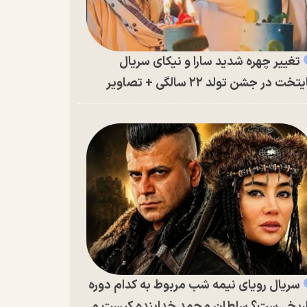
تغییر چهره شدید سارا و نیکای سریال
تخت در جشن تولد ۲۲ سالگی + تصاویر
سریال رویای نیمه شب مربوط به کدام دوره
ریخی‌ست؟ سلطان محمد خدابنده کیست و