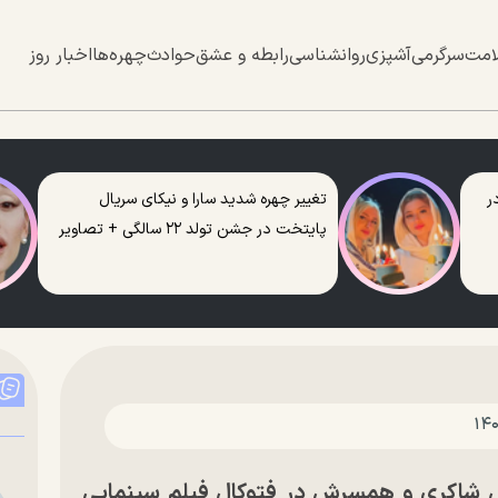
امت
سرگرمی
آشپزی
روانشناسی
رابطه و عشق
حوادث
چهره‌ها
اخبار روز
ر
تغییر چهره شدید سارا و نیکای سریال
پایتخت در جشن تولد ۲۲ سالگی + تصاویر
ل شاکری و همسرش در فتوکال فیلم سینمایی