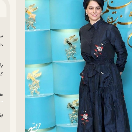
سر
دا
با
کی
هم
پز