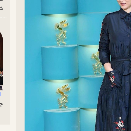
شه
جو