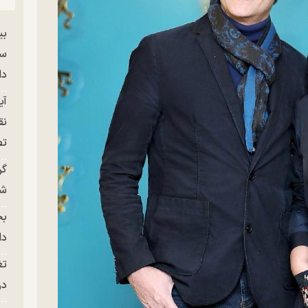
بی
سر
دا
آی
نق
تص
گر
شو
بح
دا
تغ
در ج