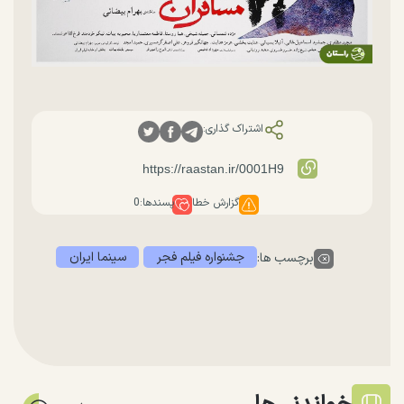
اشتراک گذاری:
گزارش خطا
پسندها:
0
جشنواره فیلم فجر
سینما ایران
برچسب ها: