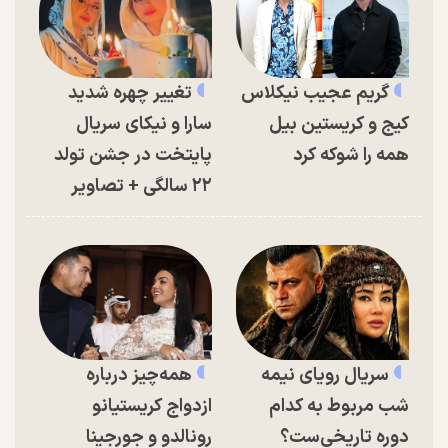
گریم عجیب نیکلاس
تغییر چهره شدید
کیج و کریستین بیل
سارا و نیکای سریال
همه را شوکه کرد
پایتخت در جشن تولد
۲۲ سالگی + تصاویر
سریال رویای نیمه
همه‌چیز درباره
شب مربوط به کدام
ازدواج کریستیانو
دوره تاریخی‌ست؟
رونالدو و جورجینا