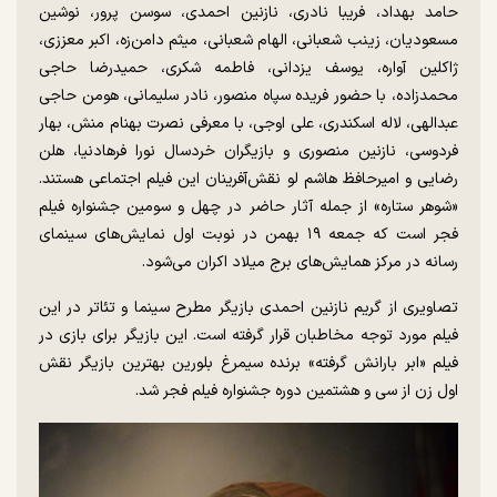
حامد بهداد، فریبا نادری، نازنین احمدی، سوسن پرور، نوشین
مسعودیان، زینب شعبانی، الهام شعبانی، میثم دامن‌زه، اکبر معززی،
ژاکلین آواره، یوسف یزدانی، فاطمه شکری، حمیدرضا حاجی
محمدزاده، با حضور فریده سپاه منصور، نادر سلیمانی، هومن حاجی
عبدالهی، لاله اسکندری، علی اوجی، با معرفی نصرت بهنام منش، بهار
فردوسی، نازنین منصوری و بازیگران خردسال نورا فرهادنیا، هلن
رضایی و امیرحافظ هاشم لو نقش‌آفرینان این فیلم اجتماعی هستند.
«شوهر ستاره» از جمله آثار حاضر در چهل و سومین جشنواره فیلم
فجر است که جمعه ۱۹ بهمن در نوبت اول نمایش‌های سینمای
رسانه در مرکز همایش‌های برج میلاد اکران می‌شود.
تصاویری از گریم نازنین احمدی بازیگر مطرح سینما و تئاتر در این
فیلم مورد توجه مخاطبان قرار گرفته است. این بازیگر برای بازی در
فیلم «ابر بارانش گرفته» برنده سیمرغ بلورین بهترین بازیگر نقش
اول زن از سی و هشتمین دوره جشنواره فیلم فجر شد.