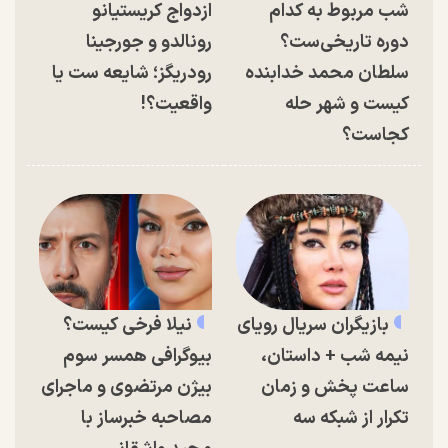
شب مربوط به کدام
ازدواج کریستیانو
دوره تاریخی‌ست؟
رونالدو و جورجینا
سلطان محمد خدابنده
رودریگز؛ شایعه ست یا
کیست و شهر حله
واقعیت؟!
کجاست؟
بازیگران سریال رویای
نیلا فرخی کیست؟
نیمه شب + داستان،
بیوگرافی همسر سوم
ساعت پخش و زمان
بیژن مرتضوی و ماجرای
تکرار از شبکه سه
مصاحبه خبرساز با