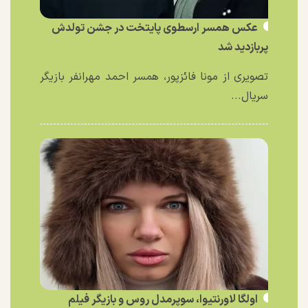
عکس همسر ارسطوی پایتخت در جشن تولدش
پربازدید شد
تصویری از مونا فائزپور، همسر احمد مهرانفر بازیگر
سریال...
اولگا لاورنتیوا، سوپرمدل روس و بازیگر فیلم