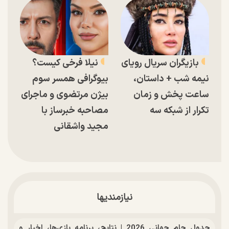
بازیگران سریال رویای
نیلا فرخی کیست؟
نیمه شب + داستان،
بیوگرافی همسر سوم
ساعت پخش و زمان
بیژن مرتضوی و ماجرای
تکرار از شبکه سه
مصاحبه خبرساز با
مجید واشقانی
نیازمندیها
جدول جام جهانی 2026 | نتایج، برنامه بازی‌ها، اخبار و