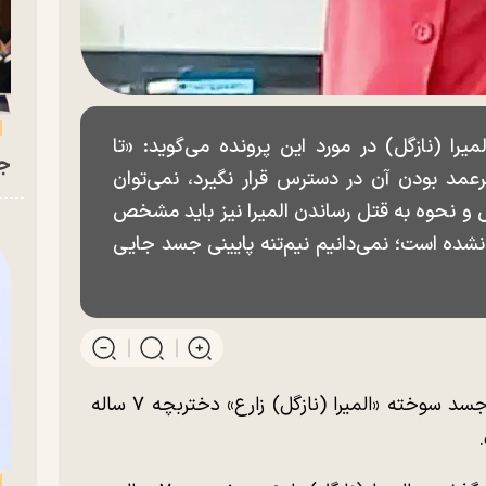
یرا (نازگل) در مورد این پرونده می‌گوید: «تا
جو
عمد بودن آن در دسترس قرار نگیرد، نمی‌توان
ل و نحوه به قتل رساندن المیرا نیز باید مشخص
نشده است؛ نمی‌دانیم نیم‌تنه پایینی جسد جایی
روزنامه اعتماد در گزارشی ماجرای پیدا شدن جسد سوخته «المیرا (نازگل) زارع» دختربچه ۷ ساله