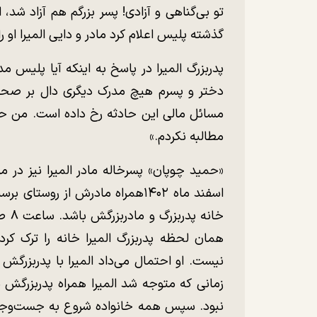
تو بی‌گناهی و آزادی! پسر بزرگم هم آزاد شد، 
گذشته پلیس اعلام کرد مادر و دایی المیرا او را
پدربزرگ المیرا در پاسخ به اینکه آیا پلیس مد
دختر و پسرم هیچ مدرک دیگری دال بر صحت
مسائل مالی این حادثه رخ داده است. من حت
مطالبه نکردم.»
«حمید چوپان» پسرخاله مادر المیرا نیز در مو
اسفند ماه ۱۴۰۲همراه مادرش از رو
خانه
همان لحظه پدربزرگ المیرا خانه را ترک کرد
نیست. او احتمال می‌داد المیرا با پدربزرگش
زمانی که متوجه شد المیرا همراه پدربزرگش 
نبود. سپس همه خانواده شروع به جست‌وجو ک