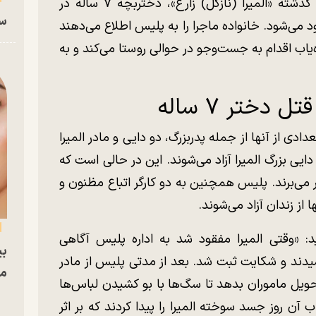
این روزنامه نوشت: هفدهم اسفند ماه سال گذشته «المیرا (نازگل) زارع»، دختربچه ۷ ساله در
سا
می‌شود. خانواده ماجرا را به پلیس اطلاع می‌دهند
اب اقدام به جست‌وجو در حوالی روستا می‌کند و به
دختر ۷ ساله
دی از آنها از جمله پدربزرگ، دو دایی و مادر المیرا
 دایی بزرگ المیرا آزاد می‌شوند. این در حالی است که
ر می‌برند. پلیس همچنین به دو کارگر اتباع مظنون و
ا از زندان آزاد می‌شوند.
د: «وقتی المیرا مفقود شد به اداره پلیس آگاهی
بی
سیدند و شکایت ثبت شد. بعد از مدتی پلیس از مادر
مج
حویل ماموران بدهد تا سگ‌ها با بو کشیدن لباس‌ها
یاب آن روز جسد سوخته المیرا را پیدا کردند که بر اثر