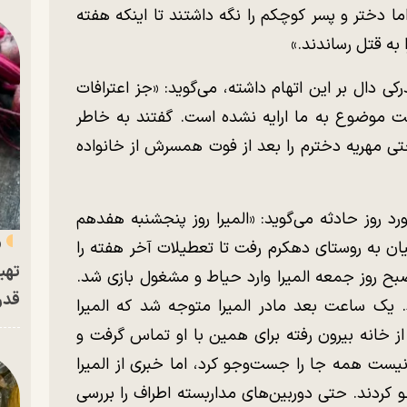
اما دختر و پسر کوچکم را نگه داشتند تا اینکه هفته
 به قتل رساندند.»
رکی دال بر این اتهام داشته، می‌گوید: «جز اعترافات
 موضوع به ما ارایه نشده است. گفتند به خاطر
ی مهریه دخترم را بعد از فوت همسرش از خانواده
رد روز حادثه می‌گوید: «المیرا روز پنجشنبه هفدهم
«
ستای برسیان به روستای دهکرم رفت تا تعطیلات آخر هفته را
تهی
 پدربزرگ و مادربزرگش باشد. ساعت ۸ صبح روز جمعه المیرا وارد حیاط و مشغول بازی شد.
قدر
. یک ساعت بعد مادر المیرا متوجه شد که المیرا
 از خانه بیرون رفته برای همین با او تماس گرفت و
نیست همه جا را جست‌وجو کرد، اما خبری از المیرا
ردند. حتی دوربین‌های مداربسته اطراف را بررسی