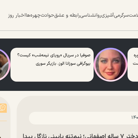
امت
سرگرمی
آشپزی
روانشناسی
رابطه و عشق
حوادث
چهره‌ها
اخبار روز
ره
صوفیا در سریال «رویای نیمه‌شب» کیست؟
ست
بیوگرافی سوزانا الوز، بازیگر سوری
جزییات تازه از قتل هولناک و مرموز دختر ۷ ساله اصفهانی؛ نیم‌تنه پایینی نازگل پیدا