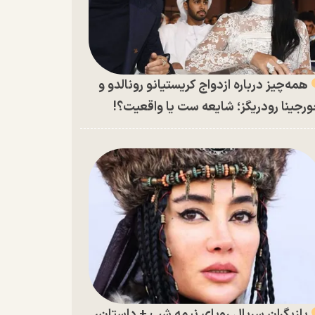
همه‌چیز درباره ازدواج کریستیانو رونالدو و
رجینا رودریگز؛ شایعه ست یا واقعیت؟!
بازیگران سریال رویای نیمه شب + داستان،