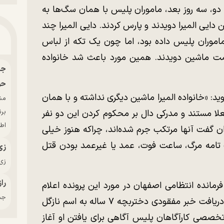
. دو، سه روز بعد، ماموران پلیس با همان سگ‌ها به
ایی المیرا دویدند و پارس کردند. دایی المیرا چند
اموران پلیس داده بود، اما چون یک تکه از لباس
مت ماشین دویدند. همین مورد باعث شد خانواده
حو
ید: «خانواده المیرا ماشین دیگری نداشته و با همان
بر
فعلا مستند و مدرکی دال بر محکوم کردن این دو نفر
اط
ان گفت آنها مرتکب جرم شده‌اند، چراکه هنوز خیلی
امه مرگ، ساعت فوت، عمد یا غیرعمد بودن قتل
زی
زی‌
راز
نده انتظامی اصفهان در مورد این پرونده اعلام
جدی
کرد: «اواسط اسفند ماه سال گذشته به دنبال دریافت خبر مفقودی دختربچه ۷ ساله به اسم نازگل
خصصی کارآگاهان پلیس آگاهی برای یافتن او آغاز