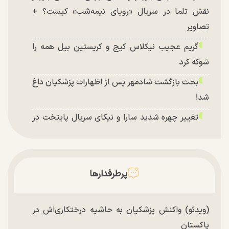
نقش تلما در سریال «رویای نیمه‌شب» کیست؟ +
تصاویر
گریم عجیب نیکلاس کیج و کریستین بیل همه را
شوکه کرد
بحث بازگشت شادمهر پس از اظهارات پزشکیان داغ
شد!
تغییر چهره شدید سارا و نیکای سریال پایتخت در
جشن تولد ۲۲ سالگی + تصاویر
توافق با آمریکا در انتظار تایید نهایی شعام؟
چند تصویر بسیار زیبا و جدید از هدیه تهرانی منتشر
پرطرفدارها
شد
(ویدئو) واکنش پزشکیان به حاشیه درختکاری‌اش در
پاکستان