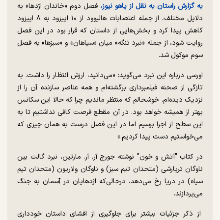
به گزارش راستان به نقل از یاهو نیوز،
فصل دوم «خاندان اژدها» به
دلایل مختلف، از جمله اعتصابات هالیوود از ۱۰ اپیزود به ۸ اپیزود
کاهش پیدا کرد و بخش‌هایی از داستان که قرار بود در این فصل
روایت شود، از جمله «نبرد تنگه» میان «سیاهان» و «سبزها» به فصل
سوم موکول شد.
اورسی درباره این نبرد می‌گوید: «می‌دانید، ارزش انتظار را داشت. به
تازگی از صحنه فیلمبرداری برگشته‌ام و همه عناصر سازنده آن را از
نزدیک دیده‌ام. خوشحالم که منتظر ماندیم چرا که حالا این سکانس
بهتر از همیشه خواهد بود. در آن مقطع فرصت کافی نداشتیم تا به
این سطح از اجرا برسیم اما در این فصل درست به همان چیزی که
می‌خواستیم دست پیدا کردیم.»
در کتاب "آتش و خون" نوشته جورج آر. آر. مارتین، نبرد گالت بین
ناوگان تریارشی (متحدان تیم سبز) و ناوگان ولاریون (متحدان تیم
سیاه) در دریا رخ می‌دهد، درحالی‌که اژدهایان در آسمان به جنگ
می‌پردازند.
از ذکر جزئیات بیشتر برای جلوگیری از افشای داستان خودداری