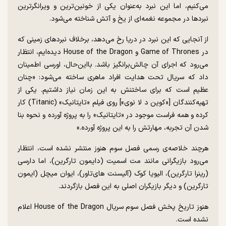
می‌کنیم، اما این نبرد به‌عنوان یکی از خونین‌ترین و ویرانگرترین
نبردها در مجموعه نغمه‌ای از یخ و آتش شناخته می‌شود.
از آنجایی که این نبرد در دریا رخ می‌دهد، برخلاف نبردهای زمینی که
در Game of Thrones و House of the Dragon دیده‌ایم، انتظار
می‌رود که اجرای آن چالش‌برانگیز باشد. بااین‌حال، اورسی اطمینان
داد که سریال تحت هدایت افراد ماهری ساخته می‌شود: «چنان
عظیم است که برای ساختنش به این زمان نیاز داشتیم. یکی از
تهیه‌کنندگان [«کوین د لا نوی»] روی فیلم «تایتانیک» (Titanic) کار
کرده و همه فراست موجود در «تایتانیک» را به پروژه آورده و نحوه بنا
شدن آن تجربه، مهارتش را به این پروژه آورده.»
هرچند خلاصه‌ی رسمی فصل سوم هنوز منتشر نشده است، انتظار
می‌رود بازیگرانی مانند مت اسمیت (دایمون تارگرین)، اما دارسی
(رینرا تارگرین)، الیویا کوک (آلیسنت های‌تاور)، ایوان میچل (ایمون
تارگرین) و دیگر بازیگران اصلی به این فصل بازگردند.
هنوز تاریخ پخش فصل سوم سریال House of the Dragon اعلام
نشده است.