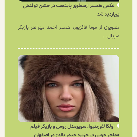
عکس همسر ارسطوی پایتخت در جشن تولدش
پربازدید شد
تصویری از مونا فائزپور، همسر احمد مهرانفر بازیگر
سریال...
اولگا لاورنتیوا، سوپرمدل روس و بازیگر فیلم
«ماجراجویی در جزیره جیمز باند» در اصفهان