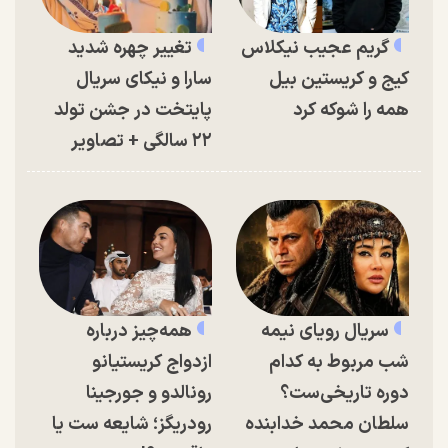
گریم عجیب نیکلاس
تغییر چهره شدید
کیج و کریستین بیل
سارا و نیکای سریال
همه را شوکه کرد
پایتخت در جشن تولد
۲۲ سالگی + تصاویر
سریال رویای نیمه
همه‌چیز درباره
شب مربوط به کدام
ازدواج کریستیانو
دوره تاریخی‌ست؟
رونالدو و جورجینا
سلطان محمد خدابنده
رودریگز؛ شایعه ست یا