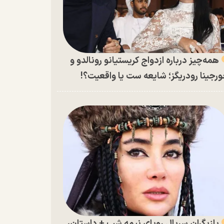
همه‌چیز درباره ازدواج کریستیانو رونالدو و
رجینا رودریگز؛ شایعه ست یا واقعیت؟!
بازیگران سریال رویای نیمه شب + داستان،