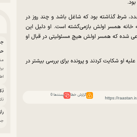
بود.
دد، شرط گذاشته بود که شاغل باشد و چند روز در
ه خانه همسر اولش بازمی‌گشته است. او دلیل این
دعی شده که همسر اولش هیچ مسئولیتی در قبال او
حو
لیه او شکایت کردند و پرونده برای بررسی بیشتر در
بر
اط
زی
گزارش خطا
پسندها:
0
زی‌
راز
جدی