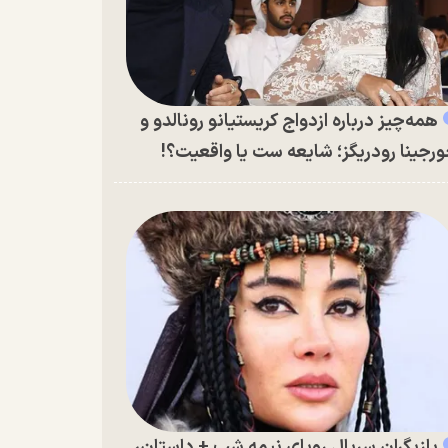
همه‌چیز درباره ازدواج کریستیانو رونالدو و
رجینا رودریگز؛ شایعه ست یا واقعیت؟!
بازیگران سریال رویای نیمه شب + داستان،