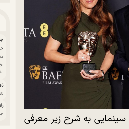
حو
بر
اط
زی
زی‌
راز
جدی
د سینمایی به شرح زیر معرفی