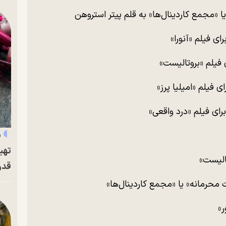
 «مجمع کاردینال‌ها» به قلم پیتر استروهن
ی فیلم «آنورا»
 فیلم «بروتالیست»
ی فیلم «امیلیا پرز»
رای فیلم «درد واقعی»
«
تهی
تالیست»
قدر
محرمانه» یا «مجمع کاردینال‌ها»
ر»