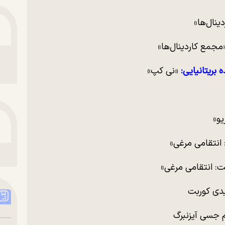
ینال‌ها»
مجمع کاردینال‌ها»
ه بریتانیایی:
«نی کپ»
یو»
انتقامی مرغی»
ت: انتقامی مرغی»
یدی کوربت
م جسی آیزنبرگ