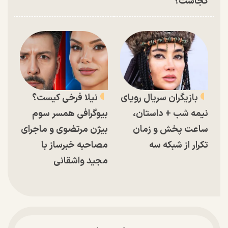
کجاست؟
بازیگران سریال رویای
نیلا فرخی کیست؟
نیمه شب + داستان،
بیوگرافی همسر سوم
ساعت پخش و زمان
بیژن مرتضوی و ماجرای
تکرار از شبکه سه
مصاحبه خبرساز با
مجید واشقانی