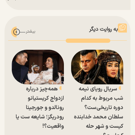
به روایت دیگر
سریال رویای نیمه
همه‌چیز درباره
شب مربوط به کدام
ازدواج کریستیانو
دوره تاریخی‌ست؟
رونالدو و جورجینا
سلطان محمد خدابنده
رودریگز؛ شایعه ست یا
کیست و شهر حله
واقعیت؟!