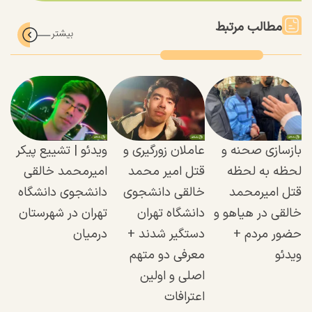
مطالب مرتبط
بازسازی صحنه و
عاملان زورگیری و
ویدئو | تشییع پیکر
لحظه به لحظه
قتل امیر محمد
امیرمحمد خالقی
قتل امیرمحمد
خالقی دانشجوی
دانشجوی دانشگاه
خالقی در هیاهو و
دانشگاه تهران
تهران در شهرستان
حضور مردم +
دستگیر شدند +
درمیان
ویدئو
معرفی دو متهم
اصلی و اولین
اعترافات